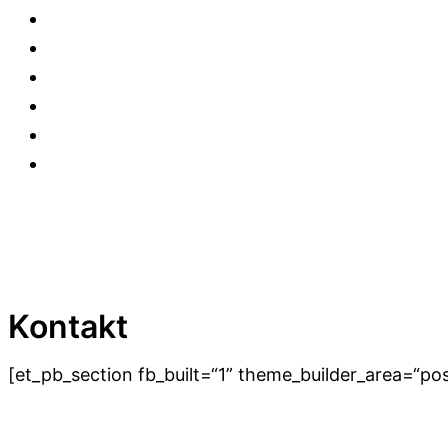
18 Meisterkurse
Vorteile
Studentenstimmen
Lehrer*innen
Q&A
Spenden
Logon
Kontakt
[et_pb_section fb_built=“1” theme_builder_area=“po